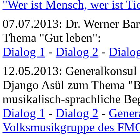
"Wer ist Mensch, wer ist Ti
07.07.2013: Dr. Werner Ba
Thema "Gut leben":
Dialog 1
-
Dialog 2
-
Dialo
12.05.2013: Generalkonsul 
Django Asül zum Thema "Ba
musikalisch-sprachliche Be
Dialog 1
-
Dialog 2
-
Gener
Volksmusikgruppe des FM