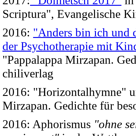
2017:
"Dolmetsch 2017"
in
Scriptura", Evangelische K
2016:
"Anders bin ich und d
der Psychotherapie mit Kin
"Pappalappa Mirzapan. Gedi
chiliverlag
2016: "Horizontalhymne" un
Mirzapan. Gedichte für beso
2016: Aphorismus
"ohne se